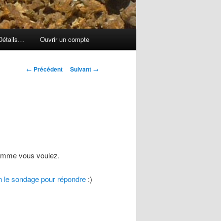
Détails…
Ouvrir un compte
Navigation
←
Précédent
Suivant
→
des
articles
m comme vous voulez.
on le sondage pour répondre
:)