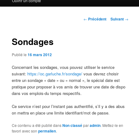
Ouvrir un compte
Navigation
←
Précédent
Suivant
→
des
articles
Sondages
Publié le
16 mars 2012
Concernant les sondages, vous pouvez utiliser le service
suivant:
https://oc.garluche.fr/sondage/
vous devrez choisir
entre un sondage « date » ou « normal », le spécial date est
pratique pour proposer à vos amis de trouver une date de dispo
dans vos emplois-du temps respectifs.
Ce service n’est pour l’instant pas authentifié, s’il y a des abus
on mettra en place une limite identifiant/mot de passe.
Ce contenu a été publié dans
Non classé
par
admin
. Mettez-le en
favori avec son
permalien
.